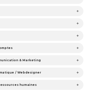
comptes
unication & Marketing
rmatique / Webdesigner
Ressources humaines