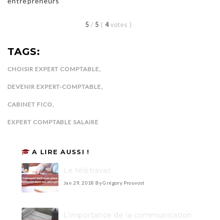
entrepreneurs
5
/
5
(
4
votes
)
TAGS:
CHOISIR EXPERT COMPTABLE
,
DEVENIR EXPERT-COMPTABLE
,
CABINET FICO
,
EXPERT COMPTABLE SALAIRE
A LIRE AUSSI !
Le télétravail
Jan 29, 2018
By Grégory Prouvost
L’importance de la communication